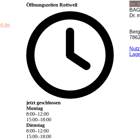
So f
Öffnungszeiten Rottweil
BAG 
Dr. 
il.de
Berg
7862
Nutz
La­g
jetzt geschlossen
Montag
8
:
00
–
12
:
00
15
:
00
–
18
:
00
Dienstag
8
:
00
–
12
:
00
15
:
00
–
18
:
00