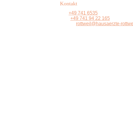
Kontakt
Tel:
+49 741 6535
Fax:
+49 741 94 22 165
E-Mail:
rottweil@hausaerzte-rottwe
ärztlicher Notfalldienst
Tel.: 116 117