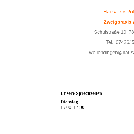
Hausärzte Rot
Zweigpraxis W
Schulstraße 10, 78
Tel.: 07426/ 
wellendingen@hausae
Unsere Sprechzeiten
Dienstag
15
:
00
–
17
:
00