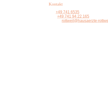
Kontakt
Tel:
+49 741 6535
Fax:
+49 741 94 22 165
E-Mail:
rottweil@hausaerzte-rottwe
ärztlicher Notfalldienst
Tel.: 116 117