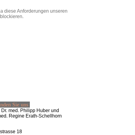
 da diese Anfor­de­rungen unseren
blockieren.
inden Sie uns
Dr. med. Philipp Huber und
med. Regine Erath-Schellhorn
strasse 18