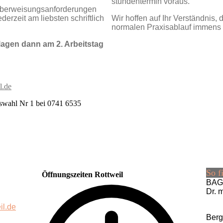
stunden­termin voraus.
berwei­sungs­anfor­derungen
r­zeit am liebsten schrift­lich
Wir hoffen auf Ihr Verständ­nis,
norma­len Praxis­ablauf immens 
rlagen dann am 2. Arbeitstag
l.de
swahl Nr 1 bei 0741 6535
So f
Öffnungszeiten Rottweil
BAG 
Dr. 
il.de
Berg