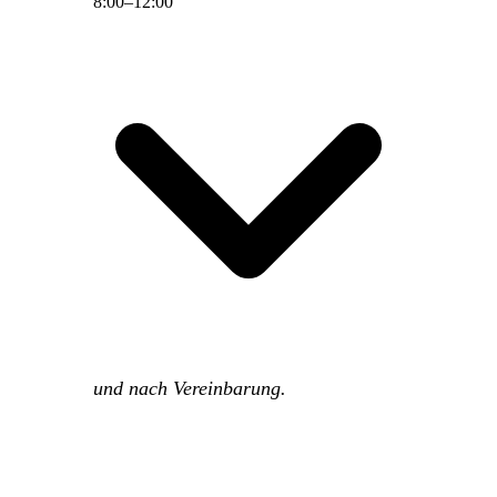
8
:
00
–
12
:
00
und nach Vereinbarung.