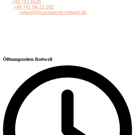
Tel:
+49 741 6535
Fax:
+49 741 94 22 165
E-Mail:
rottweil@hausaerzte-rottweil.de
ärztlicher Notfalldienst
Tel.: 116 117
Öffnungszeiten Rottweil