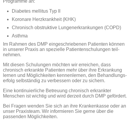
Programme an:
Diabetes mellitus Typ II
Koronare Herzkrankheit (KHK)
Chronisch obstruktive Lungenerkrankungen (COPD)
Asthma
Im Rahmen des DMP eingeschriebenen Patienten können
in unserer Praxis an spe­zielle Patien­ten­schulungen teil­
nehmen.
Mit diesen Schulungen möchten wir er­reichen, dass
chronisch erkrankte Patienten mehr über ihre Erkrankung
lernen und Mög­lich­keiten kennen­lernen, den Behand­lungs­
erfolg selbständig zu verbessern oder zu sichern.
Eine kontinuierliche Betreuung chronisch erkrankter
Menschen ist wichtig und wird derzeit durch DMP gefördert.
Bei Fragen wenden Sie sich an ihre Kranken­kasse oder an
unser Praxisteam. Wir infor­mieren Sie gerne über die
passenden Möglichkeiten.